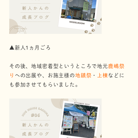
▲新人1ヵ月ごろ
その後、地域密着型というところで地元
鹿嶋祭
り
への出展や、お施主様の
地鎮祭
・
上棟
などに
も参加させてもらいました。