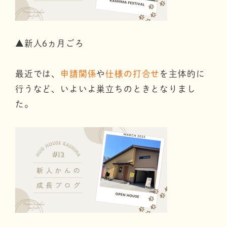
▲新人6ヵ月ごろ
最近では、
申請関係
や
仕様の打合せ
を主体的に
行うなど、いよいよ巣立ちのときとなりまし
た。