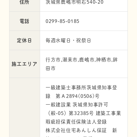
住所
茨城県鹿嶋市明石540-20
電話
0299-85-0185
定休日
毎週水曜日・祝祭日
行方市,潮来市,鹿嶋市,神栖市,鉾
施工エリア
田市
一級建築士事務所茨城県知事登
録 第Ａ2894(0506)号
一般建設業 茨城県知事許可
（般-05）第32385号 建築工事業
瑕疵担保責任保険法人登録
株式会社住宅あんしん保証 新